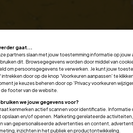
verder gaat...
nze partners slaan met jouw toestemming informatie op jouw
bruiken dit. Browsegegevens worden door middel van cooki
eld om persoonsgegevens te verwerken. Je kunt jouw toes
 intrekken door op de knop 'Voorkeuren aanpassen' te klikken
oment je keuzes beheren door op 'Privacy voorkeuren wijzigen
in de footer van de website.
bruiken we jouw gegevens voor?
aat kenmerken actief scannen voor identificatie. Informatie
 opslaan en/of openen. Marketing gerelateerde activiteiten,
n van gepersonaliseerde advertenties en content, advertent
Energielabel aanvragen
eting, inzichten in het publiek en productontwikkeling.