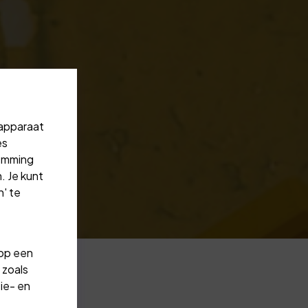
 apparaat
es
temming
. Je kunt
' te
 op een
 zoals
ie- en