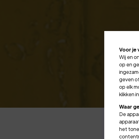
Voor je 
Wij en o
op en ge
ingezam
geven of
op elk m
klikken 
Waar ge
De appar
apparaat
het tone
contentm