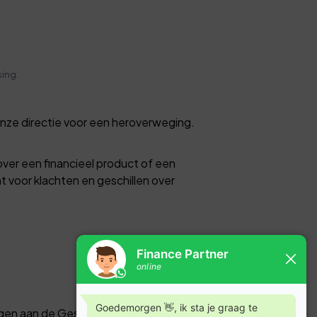
sing.
onze directie voor een heroverweging.
over een financieel product of een
ht voor klachten en geschillen over
eggen aan de Geschillencommissie van het