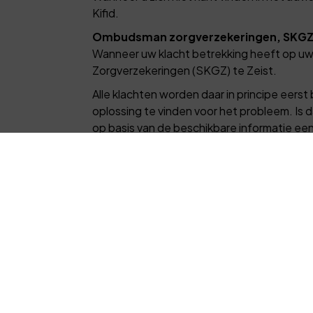
Kifid.
Ombudsman zorgverzekeringen, SKGZ 
Wanneer uw klacht betrekking heeft op uw z
Zorgverzekeringen (SKGZ) te Zeist.
Alle klachten worden daar in principe ee
oplossing te vinden voor het probleem. Is
op basis van de beschikbare informatie ee
Bindend wil zeggen dat zowel uzelf als wij
gevraagd. De hoogte hiervan kunt u vinde
De Ombudsman en de SKGZ zijn beiden te b
Postbus 291
3700 AG Zeist
T: (030) 698 83 60
I:
www.skgz.nl
Rechter
Tenslotte is het mogelijk om na de behand