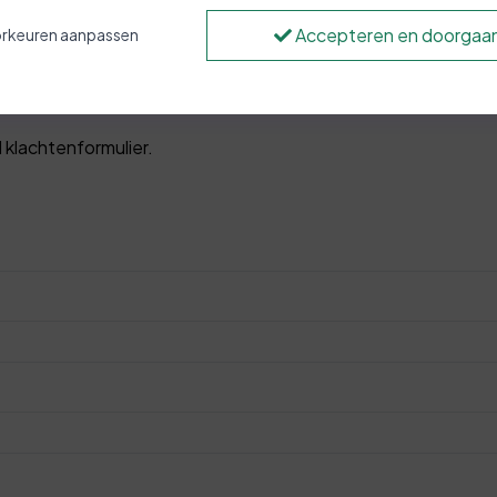
Accepteren en doorgaa
rkeuren aanpassen
klachtenformulier.