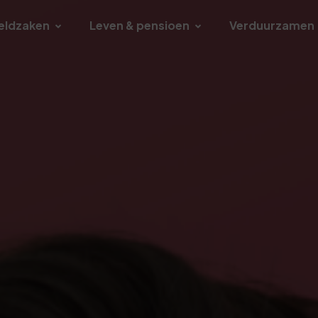
eldzaken
Leven & pensioen
Verduurzamen