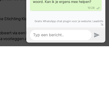
ke Stichting Klachten en Geschillen
obeert via een bemiddelingstraject een
arna voorleggen aan de SKGZ. De SKGZ zal
ng nemen van de zaak wordt een entreegeld
Burgerlijke rechter. Deze beoordeelt de