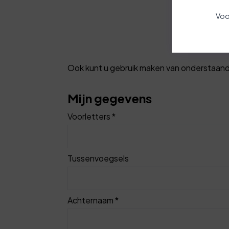
Voo
Ook kunt u gebruik maken van onderstaand 
Mijn gegevens
Voorletters *
Tussenvoegsels
Achternaam *