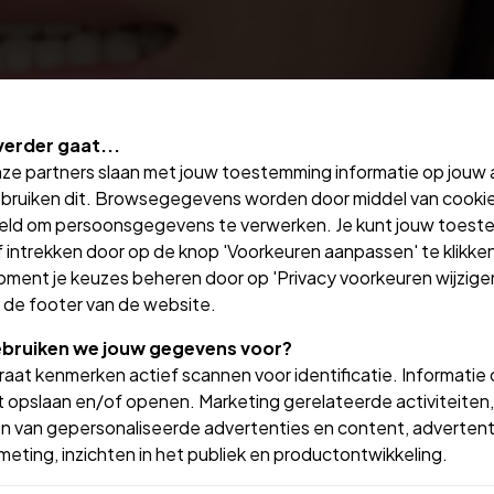
verder gaat...
nze partners slaan met jouw toestemming informatie op jouw
bruiken dit. Browsegegevens worden door middel van cooki
eld om persoonsgegevens te verwerken. Je kunt jouw toes
 intrekken door op de knop 'Voorkeuren aanpassen' te klikken
oment je keuzes beheren door op 'Privacy voorkeuren wijzigen
in de footer van de website.
bruiken we jouw gegevens voor?
aat kenmerken actief scannen voor identificatie. Informatie
 opslaan en/of openen. Marketing gerelateerde activiteiten,
n van gepersonaliseerde advertenties en content, advertent
ht aan ons kenbaar maken door e
eting, inzichten in het publiek en productontwikkeling.
naar ons kantoor.