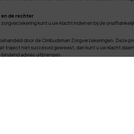
en de rechter
orgverzekering kunt u uw klacht indienen bij de onafhankelij
rst behandeld door de Ombudsman Zorgverzekeringen. Deze pr
 dat traject niet succesvol geweest, dan kunt u uw klacht da
n bindend advies uitbrengen.
 ons aan dit advies dienen te houden. Voor het in behandeli
n op
www.skgz.nl
.
ereiken via:
eling van uw klacht door de SKGZ deze voor te leggen aan de 