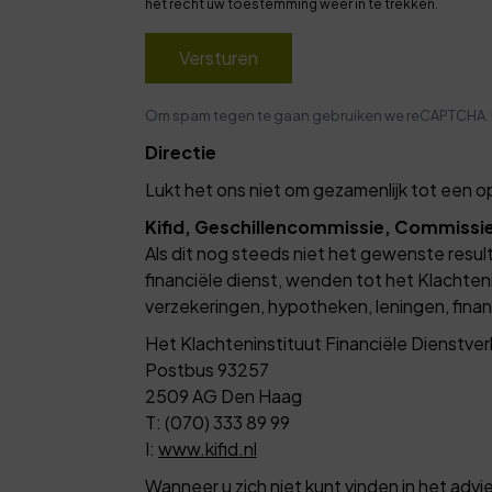
het recht uw toestemming weer in te trekken.
Versturen
Om spam tegen te gaan gebruiken we reCAPTCHA.
Directie
Lukt het ons niet om gezamenlijk tot een 
Kifid, Geschillencommissie, Commissi
Als dit nog steeds niet het gewenste result
financiële dienst, wenden tot het Klachtenin
verzekeringen, hypotheken, leningen, fina
Het Klachteninstituut Financiële Dienstverl
Postbus 93257
2509 AG Den Haag
T: (070) 333 89 99
I:
www.kifid.nl
Wanneer u zich niet kunt vinden in het adv