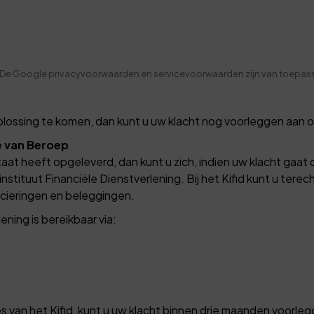
 De Google
privacyvoorwaarden
en
servicevoorwaarden
zijn van toepas
oplossing te komen, dan kunt u uw klacht nog voorleggen aan 
e van Beroep
aat heeft opgeleverd, dan kunt u zich, indien uw klacht gaat 
stituut Financiële Dienstverlening. Bij het Kifid kunt u terec
ncieringen en beleggingen.
ening is bereikbaar via:
ies van het Kifid, kunt u uw klacht binnen drie maanden voorl